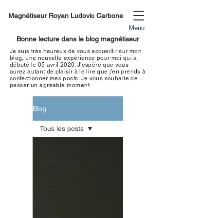
Magnétiseur Royan Ludovic Carbone
Menu
Bonne lecture dans le blog magnétiseur
Je suis très heureux de vous accueillir sur mon
blog, une nouvelle expérience pour moi qui a
débuté le 05 avril 2020. J'espère que vous
aurez autant de plaisir à le lire que j'en prends à
confectionner mes
posts. Je vous souhaite de
passer un
agréable moment
.
Blog
Tous les posts
Tous les posts
Murmures de
Magnétiseur
Humour et
société
Magnétiseur
stories