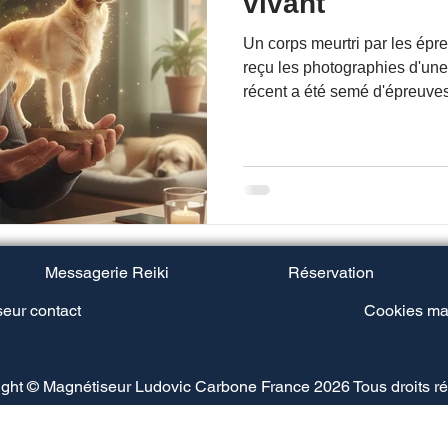
vivant
Un corps meurtri par les épre
reçu les photographies d'une
récent a été semé d'épreuves. Dans mon métier,
particulièrement dans cette 
Magnétiseur", il me tient à cœ
fondamentale : soigner et gu
différents.
Messagerie Reiki
Réservation
eur contact
Cookies ma
ght © Magnétiseur Ludovic Carbone France 2026 Tous droits r