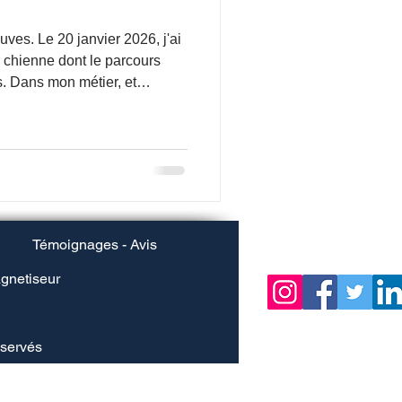
uves. Le 20 janvier 2026, j'ai
 chienne dont le parcours
 et
catégorie "Murmures de
ur de faire une distinction
érir sont deux chemins
Témoignages - Avis
gnetiseur
éservés