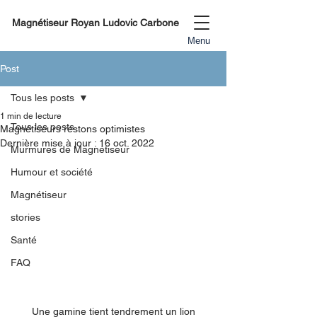
Magnétiseur Royan Ludovic Carbone
Menu
Post
Tous les posts
1 min de lecture
Tous les posts
Magnétiseurs restons optimistes
Dernière mise à jour :
16 oct. 2022
Murmures de Magnétiseur
Humour et société
Magnétiseur
stories
Santé
FAQ
Une gamine tient tendrement un lion