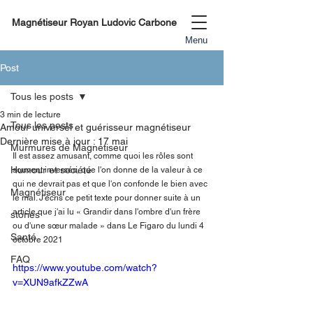
Magnétiseur Royan Ludovic Carbone
Menu
Post
Tous les posts
3 min de lecture
Tous les posts
Amour universel et guérisseur magnétiseur
Dernière mise à jour :
17 mai
Murmures de Magnétiseur
Il est assez amusant, comme quoi les rôles sont 
Humour et société
souvent inversés, que l'on donne de la valeur à ce 
qui ne devrait pas et que l'on confonde le bien avec 
Magnétiseur
le mal. J'écris ce petit texte pour donner suite à un 
article que j'ai lu « Grandir dans l'ombre d'un frère 
stories
ou d'une sœur malade » dans Le Figaro du lundi 4 
Santé
octobre 2021
FAQ
https://www.youtube.com/watch?
v=XUN9afkZZwA