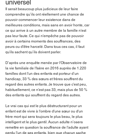
universel
Il serait beaucoup plus judicieux de leur faire 
comprendre qu’ils ont réellement une chance de 
pouvoir commencer leur existence dans de 
meilleures conditions, mais sans en avoir honte, car 
ce qui arrive à un autre membre de la famille n'est 
pas leur faute. Ce qui n'empêche pas de pouvoir 
avoir à certains moments des souffrances, des 
peurs ou d'être harcelé. Dans tous ces cas, il faut 
qu'ils sachent qu’ils doivent parler.
D’après une enquête menée par l'Observatoire de 
la vie familiale de l'Isère en 2016 auprès de 1.220 
familles dont l'un des enfants est porteur d’un 
handicap, 33 % des sœurs et frères souffrent du 
regard des autres enfants. Je trouve que c'est peu, 
habituellement, ce n'est pas 33, mais plus de 50 % 
des enfants qui souffrent du regard des autres.
Le vrai cas qui est le plus déstructurant pour un 
enfant est de vivre à l'ombre d'une sœur ou d'un 
frère mort qui sera toujours le plus beau, le plus 
intelligent et le plus gentil. Aucun adulte n’osera 
remettre en question la souffrance de l'adulte ayant 
perdu l'un de ses enfants, bien que chacun sache 