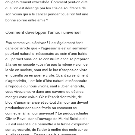
obligatoirement exacerbée. Comment peut-on dire 
que l'on est dérangé par les cris de souffrance de 
son voisin qui a le cancer pendant que l'on fait une 
bonne soirée entre amis ?
Comment développer l'amour universel 
Pas comme vous écrivez ! Il est également écrit 
dans cet article que « l'agressivité est un sentiment 
pourtant naturel et nécessaire au sein d'une fratrie 
qui permet aussi de se construire et de se préparer 
à la vie en société ». Je n'ai pas la même vision de 
la vie en société, pour moi le but n'est pas de vivre 
en guérilla ou en guerre civile. Quant au sentiment 
d'agressivité, il est loin d'être naturel et nécessaire 
à l'époque où nous vivons, sauf si, bien entendu, 
vous vivez encore dans une caverne ou désirez 
manger votre voisin. C'est l'esprit d'entraide, de 
bloc, d'appartenance et surtout d'amour qui devrait 
prédominer dans une fratrie ou comment se 
connecter à l amour universel ? Le pédopsychiatre 
Olivier Revol, dans l'ouvrage de Muriel Scibilia dit : 
« il est essentiel de permettre à la fratrie d'exprimer 
son agressivité, de l'aider à mettre des mots sur ce 
qu'elle ressent ». Encore une fois, comment 