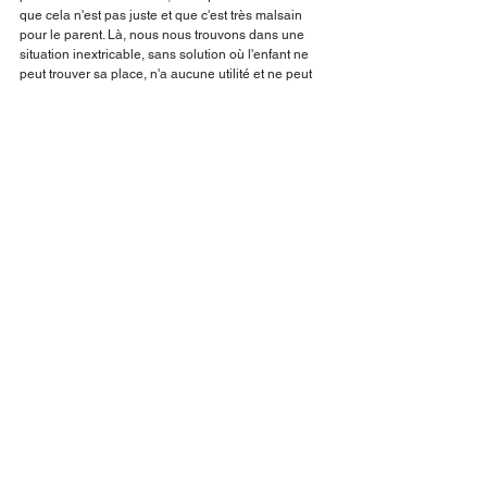
que cela n'est pas juste et que c'est très malsain 
pour le parent. Là, nous nous trouvons dans une 
situation inextricable, sans solution où l'enfant ne 
peut trouver sa place, n'a aucune utilité et ne peut 
rien apprendre. Seul un parent peut aider à 
remédier à la situation, sans violence et sans 
incompréhension. La compassion d’un guérisseur 
magnétiseur peut logiquement être important.
Comment contacter l'amour 
universel
Ces enfants grandissant auprès d’un proche « 
souffrant » ont la chance de pouvoir connaître la vie 
bien avant les autres. Si au lieu de rendre ces 
enfants jaloux en les mettant à l'écart, on leur 
permettait de trouver une place de choix en 
adéquation avec leur âge, sans leur demander des 
choses au-dessus de leurs moyens, ils auraient 
alors la connaissance des vraies valeurs, des vrais 
besoins, de l'instabilité des situations qui peuvent 
basculer en une fraction de seconde. 
Souhait d’un 
magnetiseur
 : on pourrait surtout leur permettre de 
devenir des êtres compréhensibles, tolérants, 
attentionnés et remplis d'amour pour leurs proches 