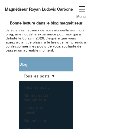
Magnétiseur Royan Ludovic Carbone
Menu
Bonne lecture dans le blog magnétiseur
Je suis très heureux de vous accueillir sur mon
blog, une nouvelle expérience pour moi qui a
débuté le 05 avril 2020. J'espère que vous
aurez autant de plaisir à le lire que j'en prends à
confectionner mes
posts. Je vous souhaite de
passer un
agréable moment
.
Blog
Tous les posts
Tous les posts
Murmures de
Magnétiseur
Humour et
société
Magnétiseur
stories