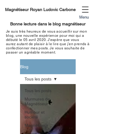
Magnétiseur Royan Ludovic Carbone
Menu
Bonne lecture dans le blog magnétiseur
Je suis très heureux de vous accueillir sur mon
blog, une nouvelle expérience pour moi qui a
débuté le 05 avril 2020. J'espère que vous
aurez autant de plaisir à le lire que j'en prends à
confectionner mes
posts. Je vous souhaite de
passer un
agréable moment
.
Blog
Tous les posts
Tous les posts
Murmures de
Magnétiseur
Humour et
société
Magnétiseur
stories