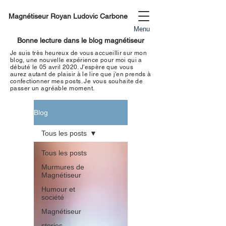
Magnétiseur Royan Ludovic Carbone
Menu
Bonne lecture dans le blog magnétiseur
Je suis très heureux de vous accueillir sur mon
blog, une nouvelle expérience pour moi qui a
débuté le 05 avril 2020. J'espère que vous
aurez autant de plaisir à le lire que j'en prends à
confectionner mes
posts. Je vous souhaite de
passer un
agréable moment
.
Blog
Tous les posts
Tous les posts
Murmures de
Magnétiseur
Humour et
société
Magnétiseur
stories