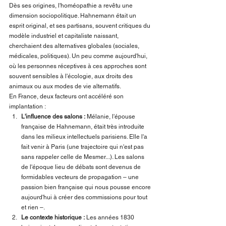
Dès ses origines, l'homéopathie a revêtu une 
dimension sociopolitique. Hahnemann était un 
esprit original, et ses partisans, souvent critiques du 
modèle industriel et capitaliste naissant, 
cherchaient des alternatives globales (sociales, 
médicales, politiques). Un peu comme aujourd'hui, 
où les personnes réceptives à ces approches sont 
souvent sensibles à l'écologie, aux droits des 
animaux ou aux modes de vie alternatifs.
En France, deux facteurs ont accéléré son 
implantation :
L'influence des salons :
 Mélanie, l'épouse 
française de Hahnemann, était très introduite 
dans les milieux intellectuels parisiens. Elle l'a 
fait venir à Paris (une trajectoire qui n'est pas 
sans rappeler celle de Mesmer...). Les salons 
de l'époque lieu de débats sont devenus de 
formidables vecteurs de propagation – une 
passion bien française qui nous pousse encore 
aujourd'hui à créer des commissions pour tout 
et rien –.
Le contexte historique :
 Les années 1830 