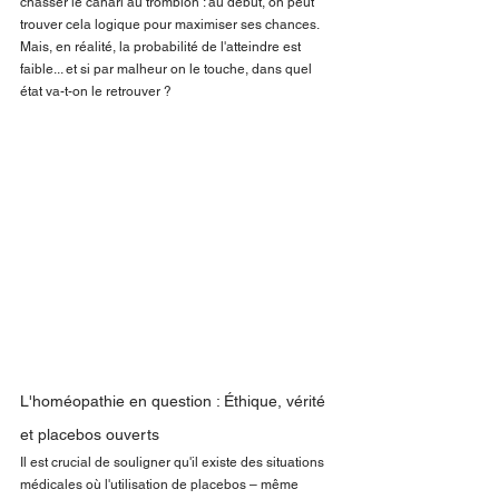
chasser le canari au tromblon : au début, on peut 
trouver cela logique pour maximiser ses chances. 
Mais, en réalité, la probabilité de l'atteindre est 
faible... et si par malheur on le touche, dans quel 
état va-t-on le retrouver ?
L'homéopathie en question : Éthique, vérité 
et placebos ouverts
Il est crucial de souligner qu'il existe des situations 
médicales où l'utilisation de placebos – même 