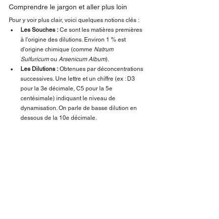
Comprendre le jargon et aller plus loin
Pour y voir plus clair, voici quelques notions clés :
Les Souches :
 Ce sont les matières premières 
à l'origine des dilutions. Environ 1 % est 
d'origine chimique (comme 
Natrum 
Sulfuricum
 ou 
Arsenicum Album
).
Les Dilutions :
 Obtenues par déconcentrations 
successives. Une lettre et un chiffre (ex : D3 
pour la 3e décimale, C5 pour la 5e 
centésimale) indiquant le niveau de 
dynamisation. On parle de basse dilution en 
dessous de la 10e décimale.
Les Teintures mères :
 Enjeux de la macération 
de plantes ou de matières animales dans l'eau 
ou l'alcool. À ce propos, utiliser un support 
alcoolique pour une plante comme le 
Desmodium
, censé régénérer le foie, me 
semble être un contresens total.
Les trois grandes approches thérapeutiques
On distingue généralement :