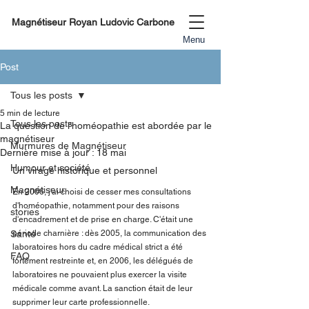
Magnétiseur Royan Ludovic Carbone
Menu
Post
Tous les posts
5 min de lecture
Tous les posts
La question de l'homéopathie est abordée par le
magnétiseur
Murmures de Magnétiseur
Dernière mise à jour :
18 mai
Humour et société
Un virage historique et personnel
Magnétiseur
En 2006, j'ai choisi de cesser mes consultations 
d'homéopathie, notamment pour des raisons 
stories
d'encadrement et de prise en charge. C'était une 
Santé
période charnière : dès 2005, la communication des 
laboratoires hors du cadre médical strict a été 
FAQ
fortement restreinte et, en 2006, les délégués de 
laboratoires ne pouvaient plus exercer la visite 
médicale comme avant. La sanction était de leur 
supprimer leur carte professionnelle.