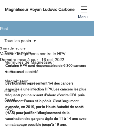
Magnétiseur Royan Ludovic Carbone
Menu
Post
Tous les posts
3 min de lecture
Tous les posts
Vacciner les garçons contre le HPV
Dernière mise à jour :
16 oct. 2022
Murmures de Magnétiseur
Certains HPV sont responsables de 6.300 cancers 
Humour et société
en France.
Magnétiseur
Les hommes représentent 1/4 des cancers 
associés à une infection HPV. Les cancers les plus 
stories
fréquents pour eux sont d’abord d’ordre ORL puis 
Santé
concernent l’anus et le pénis. C'est l'argument 
avancée, en 2019, par la Haute Autorité de santé 
FAQ
(HAS) pour justifier l'élargissement de la 
vaccination des garçons âgés de 11 à 14 ans avec 
un rattrapage possible jusqu’à 19 ans.