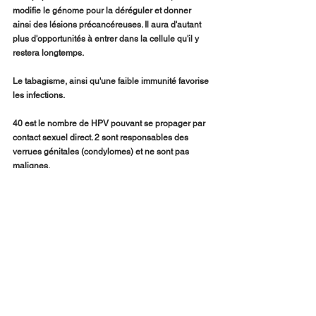
modifie le génome pour la déréguler et donner 
ainsi des lésions précancéreuses. Il aura d'autant 
plus d'opportunités à entrer dans la cellule qu'il y 
restera longtemps.
Le tabagisme, ainsi qu'une faible immunité favorise 
les infections.
40 est le nombre de HPV pouvant se propager par 
contact sexuel direct. 2 sont responsables des 
verrues génitales (condylomes) et ne sont pas 
malignes.
Les HPV génèrent des cancers du col de l'utérus 
(44 %), de l’anus (24 %), de l’oropharynx (22 %), du 
larynx, de la vulve, du vagin et du pénis.
Le vaccin Gardasil 9 a remplacé Cervarix et 
Gardasil 4 après que certaines jeunes filles ont 
développé des maladies auto-immunes : syndrome 
de Guillain-Barré, sclérose en plaques ou Mici.