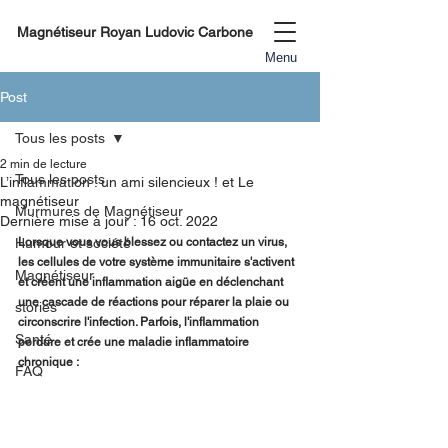
Magnétiseur Royan Ludovic Carbone
Menu
Post
Tous les posts
2 min de lecture
Tous les posts
L’inflammation : un ami silencieux ! et Le
magnétiseur
Murmures de Magnétiseur
Dernière mise à jour :
16 oct. 2022
Humour et société
Lorsque vous vous blessez ou contactez un virus, 
les cellules de votre système immunitaire s'activent 
Magnétiseur
et créent une inflammation aigüe en déclenchant 
une cascade de réactions pour réparer la plaie ou 
stories
circonscrire l'infection. Parfois, l'inflammation 
Santé
perdure et crée une maladie inflammatoire 
chronique :
FAQ