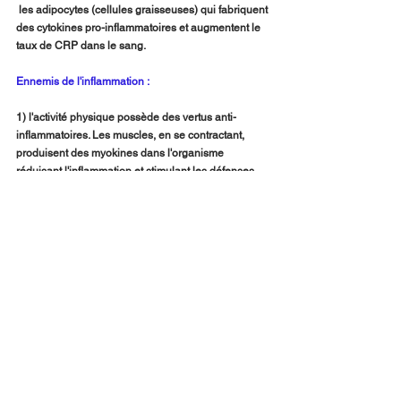
 les adipocytes (cellules graisseuses) qui fabriquent 
des cytokines pro-inflammatoires et augmentent le 
taux de CRP dans le sang.
Ennemis de l'inflammation :
1) l'activité physique possède des vertus anti-
inflammatoires. Les muscles, en se contractant, 
produisent des myokines dans l'organisme 
réduisant l'inflammation et stimulant les défenses 
immunitaires. L'exercice physique ne doit pas être 
intense, mais régulier, et, si possible, tous les jours, 
parcourir 30 à 45 minutes de marche est déjà bien.
2) ne pas abuser d'huiles de tournesol ni d'huiles 
de pépins de raisin, car il y a souvent un excès de 
consommation d'oméga 6 (action pro-
inflammatoire).
3) souvent il est souhaitable d'augmenter l'apport 
en oméga 3 qui diminue les interleukines 1 et 6 et 
joue un rôle de pare-feu à l'inflammation.
4) les huiles de noix, de colza et les fibres jouent un 
rôle contre l'inflammation en nourrissant le 