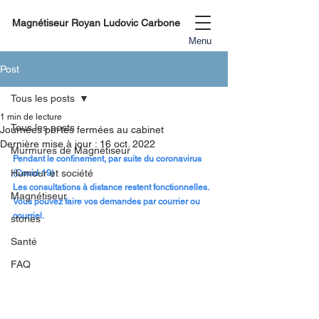
Magnétiseur Royan Ludovic Carbone
Menu
Post
Tous les posts
1 min de lecture
Tous les posts
Journées portes fermées au cabinet
Dernière mise à jour :
16 oct. 2022
Murmures de Magnétiseur
Pendant le confinement, par suite du coronavirus 
Humour et société
(Covid-19)
Les consultations à distance restent fonctionnelles. 
Magnétiseur
Vous pouvez faire vos demandes par courrier ou 
courriel. 
stories
Santé
FAQ