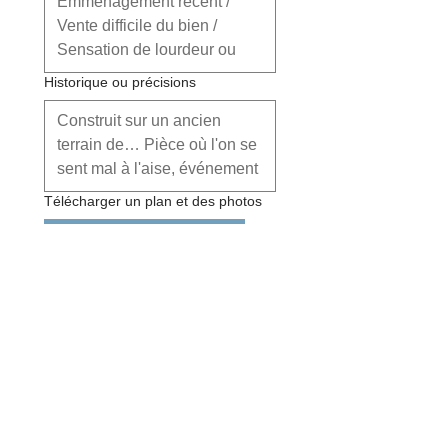
Historique ou précisions
Télécharger un plan et des photos
Importer des fichiers
Le plan / Les photos :
 je peux à 
partir du plan et des photos 
"sectoriser" votre nettoyage pièce 
par pièce.
Un plan, même fait à la main, 
m'aide à visualiser la circulation des 
énergies. Vous pouvez m’envoyer 
d’autres documents utiles.