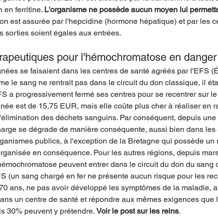
en ferritine. 
L'organisme ne possède aucun moyen lui permettan
ion est assurée par l'hepcidine (hormone hépatique) et par les ce
s sorties soient égales aux entrées.
rapeutiques pour l'hémochromatose en danger
nées se faisaient dans les centres de santé agréés par l'EFS (
 le sang ne rentrait pas dans le circuit du don classique, il étai
EFS a progressivement fermé ses centres pour se recentrer sur le
née est de 15,75 EUR, mais elle coûte plus cher à réaliser en r
'élimination des déchets sanguins. Par conséquent, depuis une
charge se dégrade de manière conséquente, aussi bien dans les s
rganismes publics, à l'exception de la Bretagne qui possède un
organisée en conséquence. Pour les autres régions, depuis mars
émochromatose peuvent entrer dans le circuit du don du sang d
EFS (un sang chargé en fer ne présente aucun risque pour les rece
70 ans, ne pas avoir développé les symptômes de la maladie, avo
ans un centre de santé et répondre aux mêmes exigences que l
s 30% peuvent y prétendre. 
Voir le post sur les reins
.