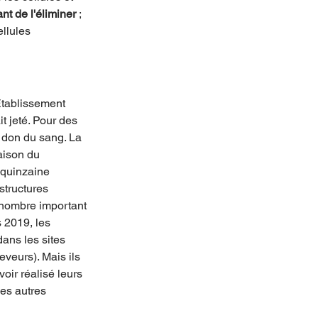
t de l'éliminer
 ; 
llules 
Établissement 
t jeté. Pour des 
 don du sang. La 
aison du 
 quinzaine 
tructures 
 nombre important 
 2019, les 
ans les sites 
veurs). Mais ils 
ir réalisé leurs 
es autres 