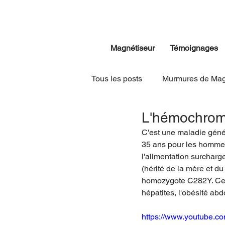
Magnétiseur
Témoignages
Tous les posts
Murmures de Mag
L'hémochrom
C'est une maladie génét
35 ans pour les hommes
l'alimentation surcharg
(hérité de la mère et d
homozygote C282Y. Cette
hépatites, l'obésité ab
https://www.youtube.