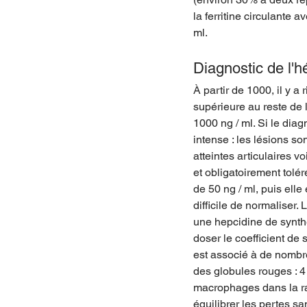
la ferritine circulante
ml.
Diagnostic de l
À partir de 1000, il y 
supérieure au reste de 
1000 ng / ml. Si le diagn
intense : les lésions so
atteintes articulaires v
et obligatoirement tolé
de 50 ng / ml, puis elle
difficile de normaliser.
une hepcidine de synthè
doser le coefficient de s
est associé à de nombre
des globules rouges : 4
macrophages dans la rate
équilibrer les pertes san