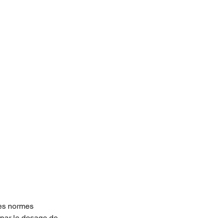
des normes 
 par le dosage de 