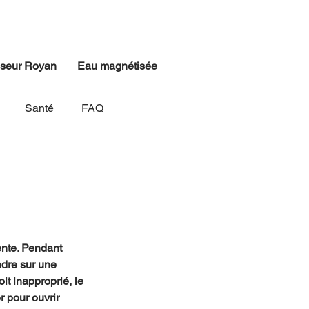
iseur Royan
Eau magnétisée
Santé
FAQ
ente. Pendant 
ndre sur une 
it inapproprié, le 
r pour ouvrir 