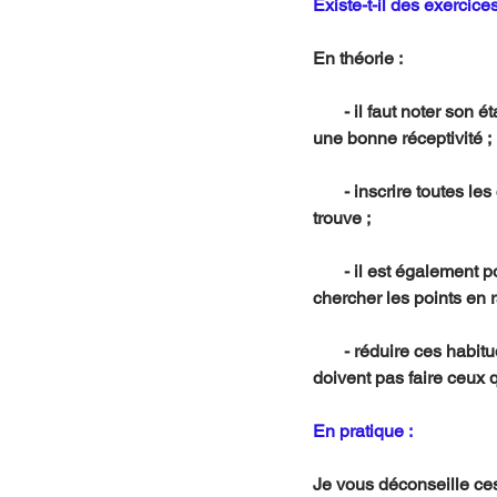
Existe-t-il des exercic
En théorie :
       - il faut noter son état d'esprit pour se rappeler de l'état avant d'accueillir les signes pour être dans 
une bonne réceptivité ;
       - inscrire toutes les coïncidences, car il est évident que, plus on recherche quelque chose, plus on le 
trouve ;
       - il est également possible de regarder un film ou de lire un livre pris par hasard (si cela existe) et de 
chercher les points en r
       - réduire ces habitudes, car, en mode automatique, il y a réduction des perceptions. C’est ce que ne 
doivent pas faire ceux 
En pratique :
Je vous déconseille ces 