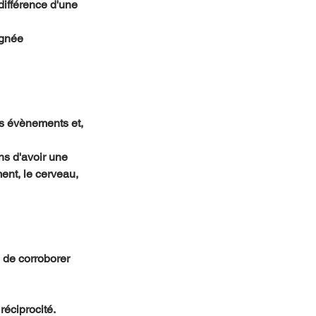
différence d'une 
agnée 
es évènements et, 
ns d'avoir une 
ent, le cerveau, 
n de corroborer 
éciprocité.